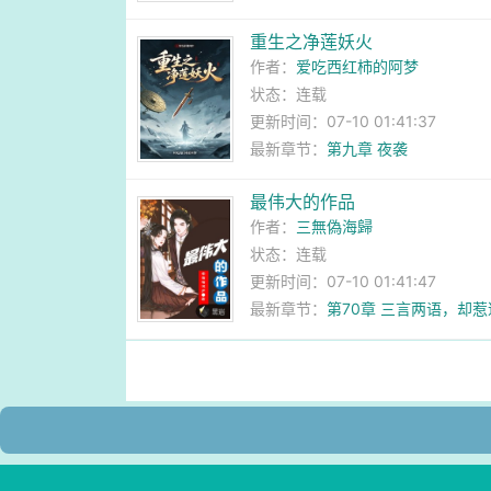
重生之净莲妖火
作者：
爱吃西红柿的阿梦
状态：连载
更新时间：07-10 01:41:37
最新章节：
第九章 夜袭
最伟大的作品
作者：
三無偽海歸
状态：连载
更新时间：07-10 01:41:47
最新章节：
第70章 三言两语，却