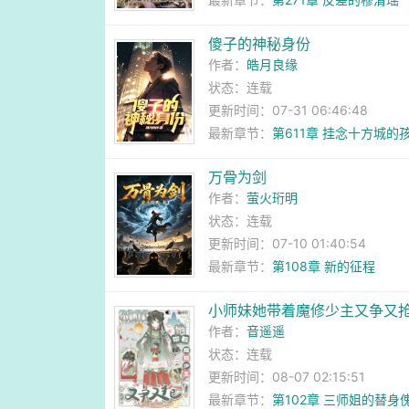
傻子的神秘身份
作者：
皓月良缘
状态：连载
更新时间：07-31 06:46:48
最新章节：
第611章 挂念十方城
万骨为剑
作者：
萤火珩明
状态：连载
更新时间：07-10 01:40:54
最新章节：
第108章 新的征程
小师妹她带着魔修少主又争又
作者：
音遥遥
状态：连载
更新时间：08-07 02:15:51
最新章节：
第102章 三师姐的替身