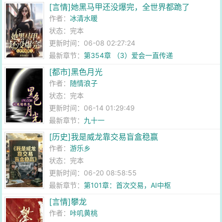
[言情]她黑马甲还没爆完，全世界都跪了
作者：
冰清水暖
状态：完本
更新时间：06-08 02:27:24
最新章节：
第354章 （3）爱会一直传递
[都市]黑色月光
作者：
随情浪子
状态：完本
更新时间：06-14 01:29:49
最新章节：
九十一
[历史]我是威龙靠交易盲盒稳赢
作者：
游乐乡
状态：完本
更新时间：06-20 08:58:55
最新章节：
第101章：首次交易，AI中枢
[言情]攀龙
作者：
咔叽黄桃