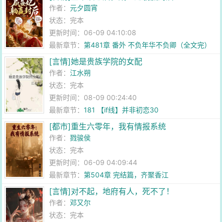
作者：
元夕圆宵
状态：完本
更新时间：06-09 04:10:08
最新章节：
第481章 番外 不负年华不负卿（全文完）
[言情]她是贵族学院的女配
作者：
江水朔
状态：完本
更新时间：08-09 00:24:40
最新章节：
181 【if线】并非初恋30
[都市]重生六零年，我有情报系统
作者：
戮骏侯
状态：完本
更新时间：06-09 04:09:44
最新章节：
第504章 完结篇，齐聚香江
[言情]对不起，地府有人，死不了！
作者：
邓又尔
状态：完本