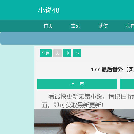
小说48
首页
玄幻
武侠
都
字体
大
中
小
177 最后番外
上一章
看最快更新无错小说，请记住 http
面，即可获取最新更新！