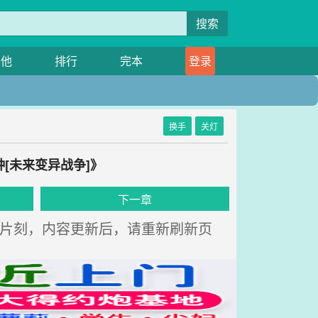
搜索
其他
排行
完本
登录
换手
关灯
[未来变异战争]》
下一章
请稍等片刻，内容更新后，请重新刷新页