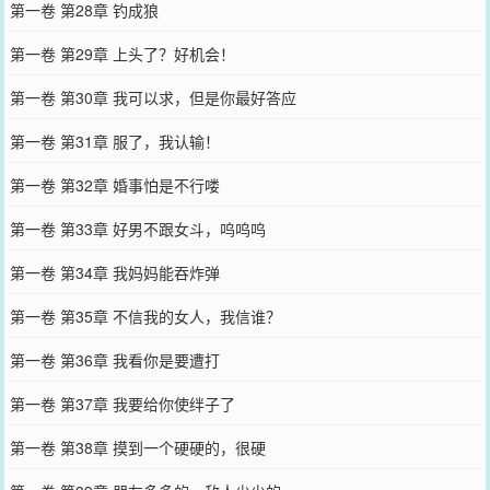
第一卷 第28章 钓成狼
第一卷 第29章 上头了？好机会！
第一卷 第30章 我可以求，但是你最好答应
第一卷 第31章 服了，我认输！
第一卷 第32章 婚事怕是不行喽
第一卷 第33章 好男不跟女斗，呜呜呜
第一卷 第34章 我妈妈能吞炸弹
第一卷 第35章 不信我的女人，我信谁？
第一卷 第36章 我看你是要遭打
第一卷 第37章 我要给你使绊子了
第一卷 第38章 摸到一个硬硬的，很硬