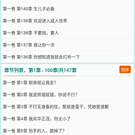
第一卷 第140章 生儿子必备
第一卷 第139章 欢迎进入成人世界
第一卷 第138章 不要钱，要人
第一卷 第137章 我让你一次
第一卷 第136章 你想知道我就去打听一下
章节列表，第1章~ 100章/共147章
倒序
第一卷 第1章 刚来就让我走？
第一卷 第2章 我说将错就错，你说不行？
第一卷 第3章 不打无准备的仗，那就是蛮干，凭她爱道歉
第一卷 第4章 我风华正茂，你太小了
第一卷 第5章 到手的人，跑掉了？