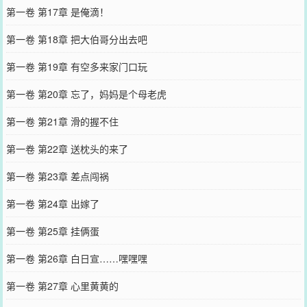
第一卷 第17章 是俺滴！
第一卷 第18章 把大伯哥分出去吧
第一卷 第19章 有空多来家门口玩
第一卷 第20章 忘了，妈妈是个母老虎
第一卷 第21章 滑的握不住
第一卷 第22章 送枕头的来了
第一卷 第23章 差点闯祸
第一卷 第24章 出嫁了
第一卷 第25章 挂俩蛋
第一卷 第26章 白日宣……嘿嘿嘿
第一卷 第27章 心里黄黄的