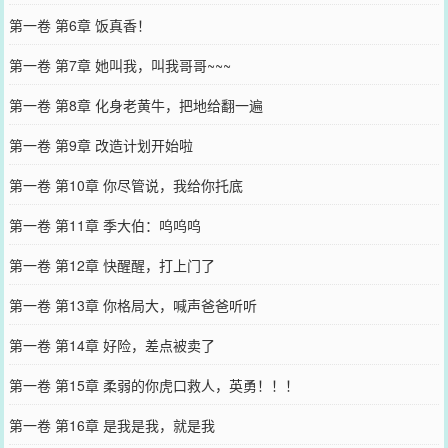
第一卷 第6章 饭真香！
第一卷 第7章 她叫我，叫我哥哥~~~
第一卷 第8章 化身老黄牛，把地给翻一遍
第一卷 第9章 改造计划开始啦
第一卷 第10章 你尽管说，我给你托底
第一卷 第11章 季大伯：呜呜呜
第一卷 第12章 快醒醒，打上门了
第一卷 第13章 你格局大，喊声爸爸听听
第一卷 第14章 好险，差点被卖了
第一卷 第15章 柔弱的你虎口救人，英勇！！！
第一卷 第16章 是我是我，就是我