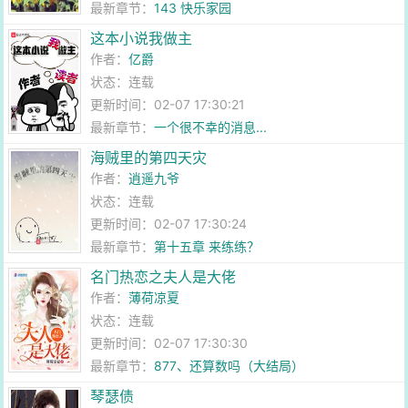
最新章节：
143 快乐家园
这本小说我做主
作者：
亿爵
状态：连载
更新时间：02-07 17:30:21
最新章节：
一个很不幸的消息...
海贼里的第四天灾
作者：
逍遥九爷
状态：连载
更新时间：02-07 17:30:24
最新章节：
第十五章 来练练？
名门热恋之夫人是大佬
作者：
薄荷凉夏
状态：连载
更新时间：02-07 17:30:30
最新章节：
877、还算数吗（大结局）
琴瑟债