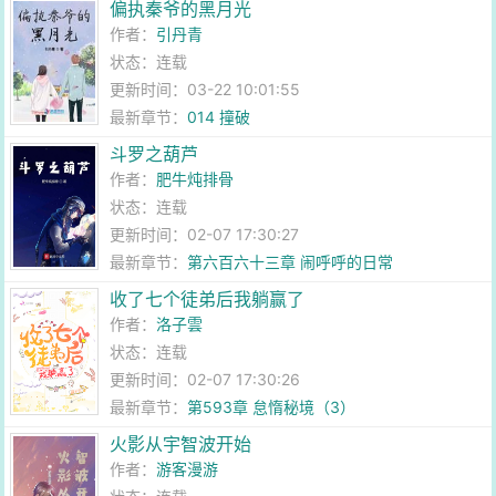
偏执秦爷的黑月光
作者：
引丹青
状态：连载
更新时间：03-22 10:01:55
最新章节：
014 撞破
斗罗之葫芦
作者：
肥牛炖排骨
状态：连载
更新时间：02-07 17:30:27
最新章节：
第六百六十三章 闹呼呼的日常
收了七个徒弟后我躺赢了
作者：
洛子雲
状态：连载
更新时间：02-07 17:30:26
最新章节：
第593章 怠惰秘境（3）
火影从宇智波开始
作者：
游客漫游