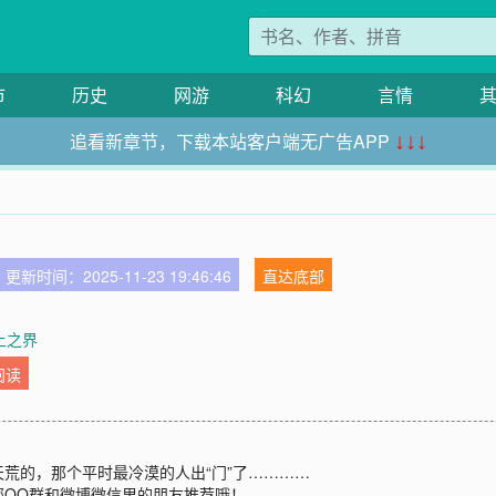
市
历史
网游
科幻
言情
追看新章节，下载本站客户端无广告APP
↓↓↓
更新时间：2025-11-23 19:46:46
直达底部
上之界
阅读
荒的，那个平时最冷漠的人出“门”了…………
您QQ群和微博微信里的朋友推荐哦！