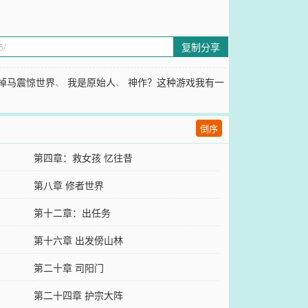
复制分享
掉马震惊世界
、
我是原始人
、
神作？这种游戏我有一
倒序
第四章：救女孩 忆往昔
第八章 修者世界
第十二章：出任务
第十六章 出发傍山林
第二十章 司阳门
第二十四章 护宗大阵