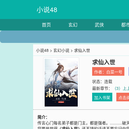
小说48
首页
玄幻
武侠
都
小说48
>
玄幻小说
> 求仙入世
求仙入世
作者：
白菜一号
状态：连载
最新章节：
（3）上
加入书架
点击
简介：
传言心门每名弟子都是门主，都是强者。………破天
您要是觉得《
求仙入世
》还不错的话请不要忘记向