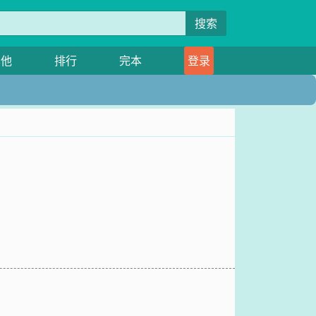
搜索
其他
排行
完本
登录